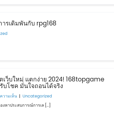
กการเดิมพันกับ rpg168
ized
อตเว็บใหม่ แตกง่าย 2024! 168topgame
รับโชค มั่นใจถอนได้จริง
มีความเห็น
|
Uncategorized
มองหาประสบการณ์การเล […]