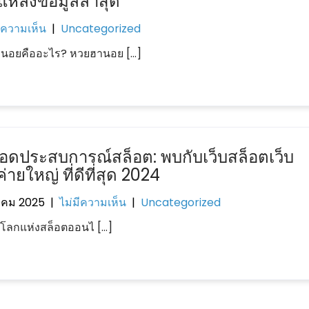
หล่งข้อมูลล่าสุด
มีความเห็น
|
Uncategorized
นอยคืออะไร? หวยฮานอย […]
อดประสบการณ์สล็อต: พบกับเว็บสล็อตเว็บ
่ายใหญ่ ที่ดีที่สุด 2024
ลาคม 2025
|
ไม่มีความเห็น
|
Uncategorized
สู่โลกแห่งสล็อตออนไ […]