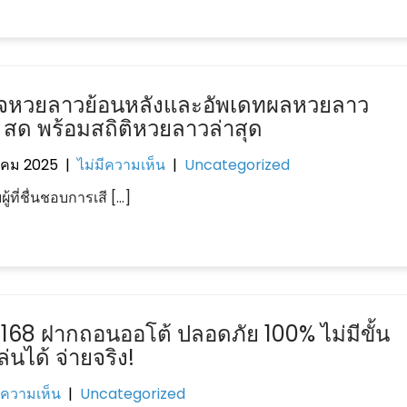
จหวยลาวย้อนหลังและอัพเดทผลหวยลาว
ี้ สด พร้อมสถิติหวยลาวล่าสุด
ลาคม 2025
|
ไม่มีความเห็น
|
Uncategorized
ู้ที่ชื่นชอบการเสี […]
68 ฝากถอนออโต้ ปลอดภัย 100% ไม่มีขั้น
ล่นได้ จ่ายจริง!
มีความเห็น
|
Uncategorized