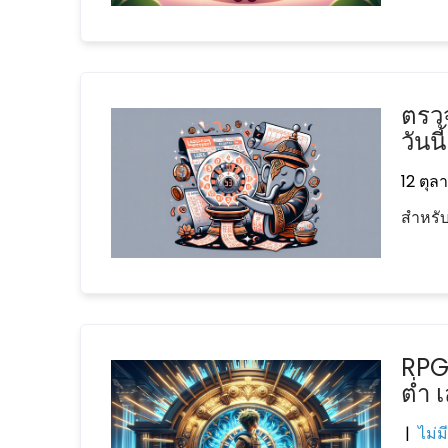
ตรว
วันน
12 ตุ
สำหรับผ
RPG1
ต่ำ เ
|
ไม่