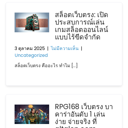
สล็อตเว็บตรง: เปิด
ประสบการณ์เล่น
เกมสล็อตออนไลน์
แบบไร้ขีดจำกัด
3 ตุลาคม 2025
|
ไม่มีความเห็น
|
Uncategorized
สล็อตเว็บตรง คืออะไร ทำไม […]
RPG168 เว็บตรง บา
คาร่าอันดับ 1 เล่น
ง่าย จ่ายจริง ที่