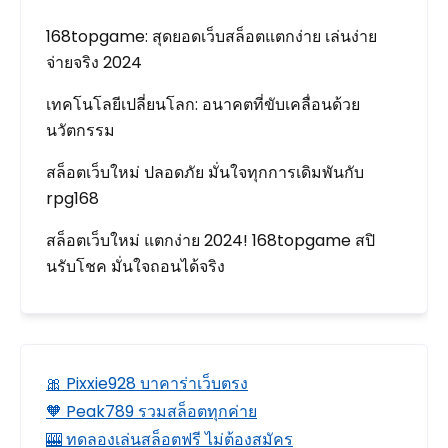
168topgame: สุดยอดเว็บสล็อตแตกง่าย เล่นง่าย
จ่ายจริง 2024
เทคโนโลยีเปลี่ยนโลก: อนาคตที่ขับเคลื่อนด้วย
นวัตกรรม
สล็อตเว็บใหม่ ปลอดภัย มั่นใจทุกการเดิมพันกับ
rpg168
สล็อตเว็บใหม่ แตกง่าย 2024! 168topgame สปิ
นรับโชค มั่นใจถอนได้จริง
🎀 Pixxie928 บาคาร่าเว็บตรง
🧡 Peak789 รวมสล็อตทุกค่าย
🎰 ทดลองเล่นสล็อตฟรี ไม่ต้องสมัคร