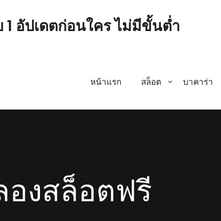
1 อัปเดตก่อนใคร ไม่มีขั้นต่ำ
หน้าแรก
สล็อต
บาคาร่า
องสล็อตฟรี