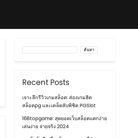
ค้นหา
ค้นหา
Recent Posts
เจาะลึกรีวิวเกมสล็อต: ส่องเกมฮิต
สล็อตpg และเคล็ดลับพิชิต PGSlot
168topgame: สุดยอดเว็บสล็อตแตกง่าย
เล่นง่าย จ่ายจริง 2024