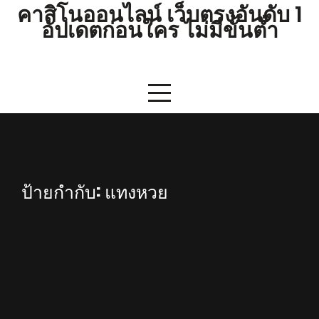
Skip
คาสิโนออนไลน์ เว็บตรงอันดับ 1
อัปเดตก่อนใคร ไม่มีขั้นต่ำ
to
content
ป้ายกำกับ:
แทงหวย