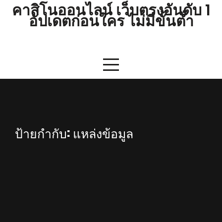
Skip
คาสิโนออนไลน์ เว็บตรงอันดับ 1
อัปเดตก่อนใคร ไม่มีขั้นต่ำ
to
content
ป้ายกำกับ:
แหล่งข้อมูล