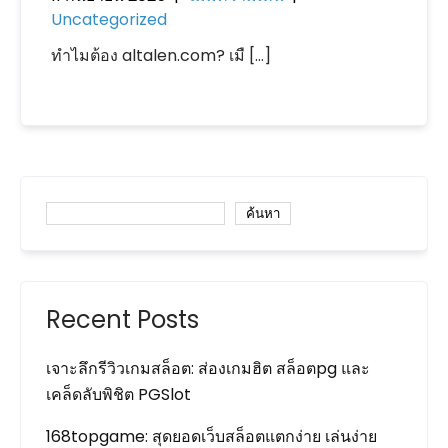
Uncategorized
ทำไมต้อง altalen.com? เมื […]
ค้นหา
ค้นหา
Recent Posts
เจาะลึกรีวิวเกมสล็อต: ส่องเกมฮิต สล็อตpg และ
เคล็ดลับพิชิต PGSlot
168topgame: สุดยอดเว็บสล็อตแตกง่าย เล่นง่าย