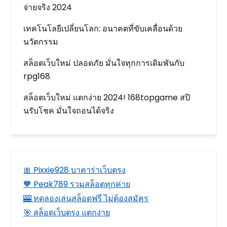
จ่ายจริง 2024
เทคโนโลยีเปลี่ยนโลก: อนาคตที่ขับเคลื่อนด้วย
นวัตกรรม
สล็อตเว็บใหม่ ปลอดภัย มั่นใจทุกการเดิมพันกับ
rpg168
สล็อตเว็บใหม่ แตกง่าย 2024! 168topgame สปิ
นรับโชค มั่นใจถอนได้จริง
🎀 Pixxie928 บาคาร่าเว็บตรง
🧡 Peak789 รวมสล็อตทุกค่าย
🎰 ทดลองเล่นสล็อตฟรี ไม่ต้องสมัคร
🎯 สล็อตเว็บตรง แตกง่าย